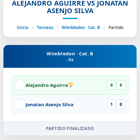
ALEJANDRO AGUIRRE VS JONATAN
ASENJO SILVA
Inicio
/
Torneos
/
Wimbledon · Cat. B
/
Partido
Wimbledon · Cat. B
- hs
Alejandro Aguirre
6
6
Jonatan Asenjo Silva
1
0
PARTIDO FINALIZADO