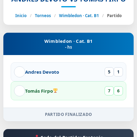
Inicio
/
Torneos
/
Wimbledon · Cat. B1
/
Partido
Wimbledon · Cat. B1
- hs
Andres Devoto
5
1
Tomás Firpo
7
6
PARTIDO FINALIZADO