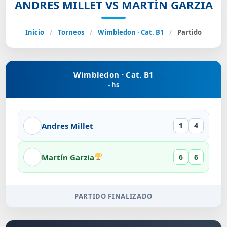
ANDRES MILLET VS MARTÍN GARZIA
Inicio
/
Torneos
/
Wimbledon · Cat. B1
/
Partido
Wimbledon · Cat. B1
- hs
Andres Millet
1
4
Martín Garzia
6
6
PARTIDO FINALIZADO