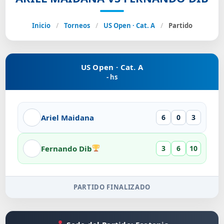
Inicio
/
Torneos
/
US Open · Cat. A
/
Partido
US Open · Cat. A
- hs
Ariel Maidana
6
0
3
Fernando Dib
3
6
10
PARTIDO FINALIZADO