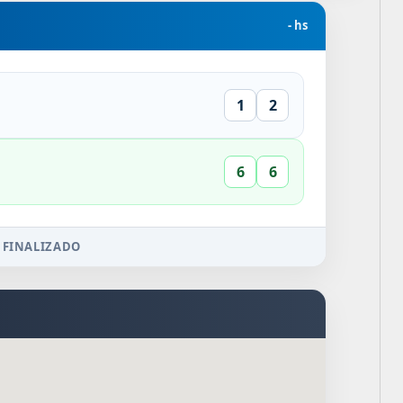
- hs
1
2
6
6
 FINALIZADO