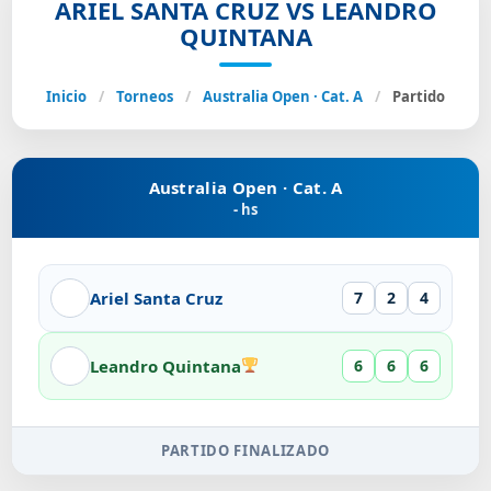
ARIEL SANTA CRUZ VS LEANDRO
QUINTANA
Inicio
/
Torneos
/
Australia Open · Cat. A
/
Partido
Australia Open · Cat. A
- hs
Ariel Santa Cruz
7
2
4
Leandro Quintana
6
6
6
PARTIDO FINALIZADO