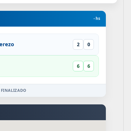
- hs
erezo
2
0
6
6
 FINALIZADO