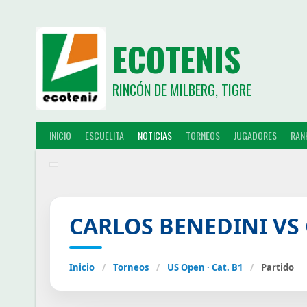
ECOTENIS
RINCÓN DE MILBERG, TIGRE
INICIO
ESCUELITA
NOTICIAS
TORNEOS
JUGADORES
RAN
CARLOS BENEDINI VS
Inicio
/
Torneos
/
US Open · Cat. B1
/
Partido