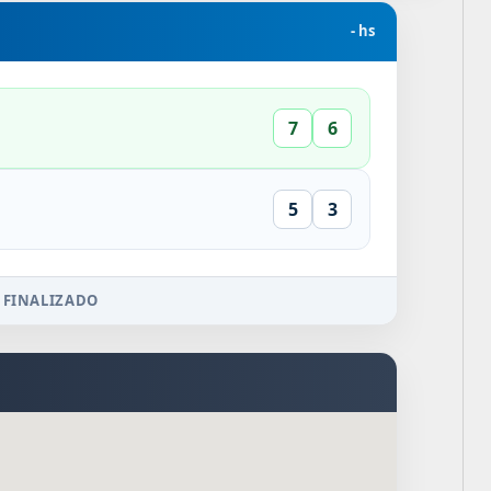
- hs
7
6
5
3
 FINALIZADO