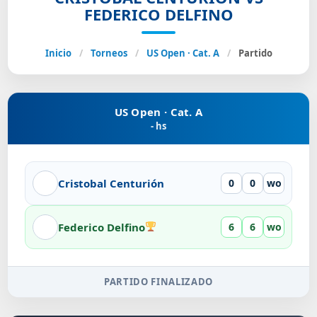
FEDERICO DELFINO
Inicio
/
Torneos
/
US Open · Cat. A
/
Partido
US Open · Cat. A
- hs
Cristobal Centurión
0
0
wo
Federico Delfino
6
6
wo
PARTIDO FINALIZADO