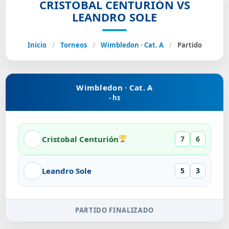
CRISTOBAL CENTURIÓN VS
LEANDRO SOLE
Inicio
/
Torneos
/
Wimbledon · Cat. A
/
Partido
Wimbledon · Cat. A
- hs
Cristobal Centurión
7
6
Leandro Sole
5
3
PARTIDO FINALIZADO