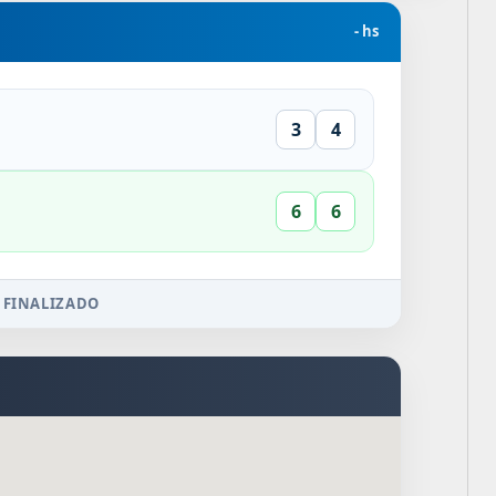
- hs
3
4
6
6
 FINALIZADO