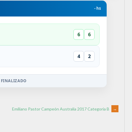
- hs
6
6
4
2
 FINALIZADO
Emiliano Pastor Campeón Australia 2017 Categoría B
→