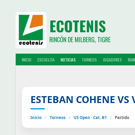
ECOTENIS
RINCÓN DE MILBERG, TIGRE
INICIO
ESCUELITA
NOTICIAS
TORNEOS
JUGADORES
RAN
ESTEBAN COHENE VS 
Inicio
/
Torneos
/
US Open · Cat. B1
/
Partido