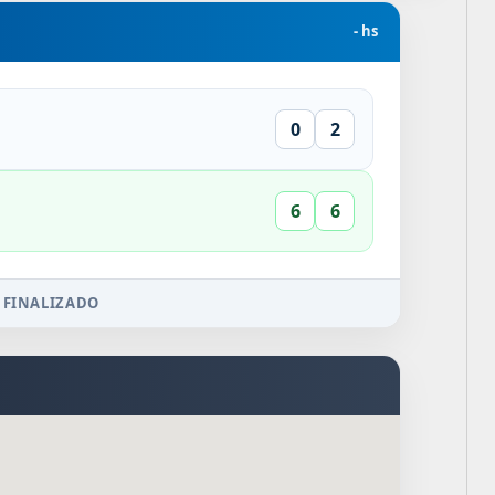
- hs
0
2
6
6
 FINALIZADO