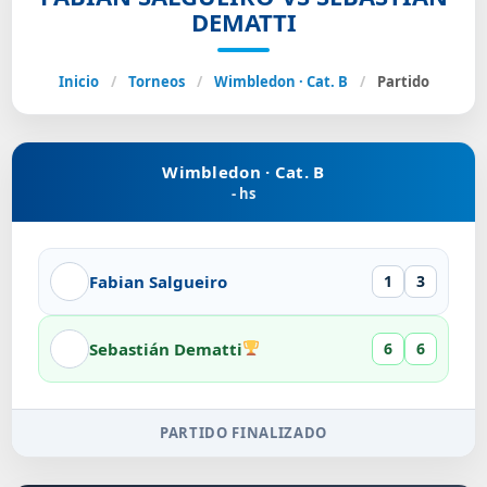
DEMATTI
Inicio
/
Torneos
/
Wimbledon · Cat. B
/
Partido
Wimbledon · Cat. B
- hs
Fabian Salgueiro
1
3
Sebastián Dematti
6
6
PARTIDO FINALIZADO