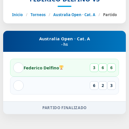
Inicio
/
Torneos
/
Australia Open · Cat. A
/
Partido
Australia Open · Cat. A
- hs
Federico Delfino
3
6
6
6
2
3
PARTIDO FINALIZADO