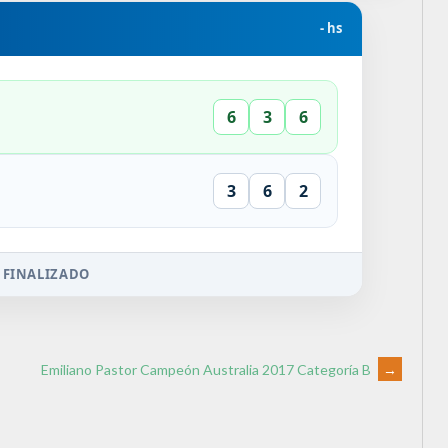
- hs
6
3
6
3
6
2
 FINALIZADO
Emiliano Pastor Campeón Australia 2017 Categoría B
→