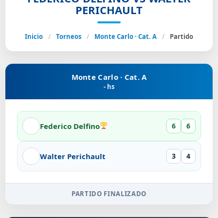
PERICHAULT
Inicio
/
Torneos
/
Monte Carlo · Cat. A
/
Partido
Monte Carlo · Cat. A
- hs
Federico Delfino
6
6
Walter Perichault
3
4
PARTIDO FINALIZADO