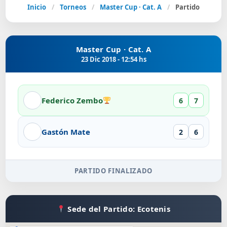
Inicio
/
Torneos
/
Master Cup · Cat. A
/
Partido
Master Cup · Cat. A
23 Dic 2018 - 12:54 hs
Federico Zembo
6
7
Gastón Mate
2
6
PARTIDO FINALIZADO
Sede del Partido: Ecotenis