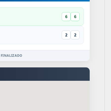
6
6
2
2
 FINALIZADO