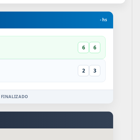
- hs
6
6
2
3
 FINALIZADO