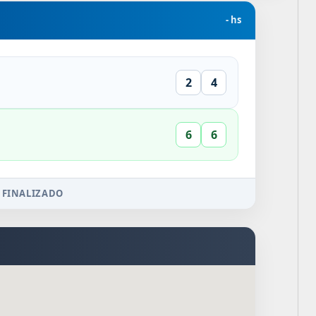
- hs
2
4
6
6
 FINALIZADO