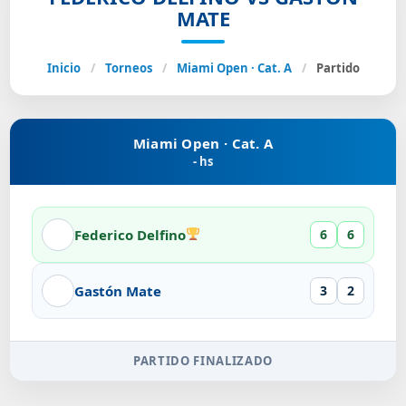
MATE
Inicio
/
Torneos
/
Miami Open · Cat. A
/
Partido
Miami Open · Cat. A
- hs
Federico Delfino
6
6
Gastón Mate
3
2
PARTIDO FINALIZADO