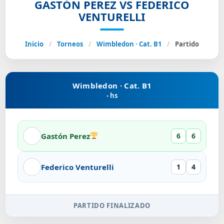
GASTÓN PEREZ VS FEDERICO
VENTURELLI
Inicio
/
Torneos
/
Wimbledon · Cat. B1
/
Partido
Wimbledon · Cat. B1
- hs
Gastón Perez
6
6
Federico Venturelli
1
4
PARTIDO FINALIZADO