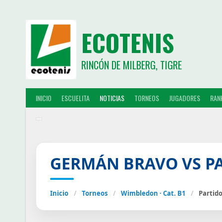
ECOTENIS
RINCÓN DE MILBERG, TIGRE
INICIO
ESCUELITA
NOTICIAS
TORNEOS
JUGADORES
RAN
GERMÁN BRAVO VS P
Inicio
/
Torneos
/
Wimbledon · Cat. B1
/
Partid