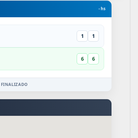
- hs
1
1
6
6
 FINALIZADO