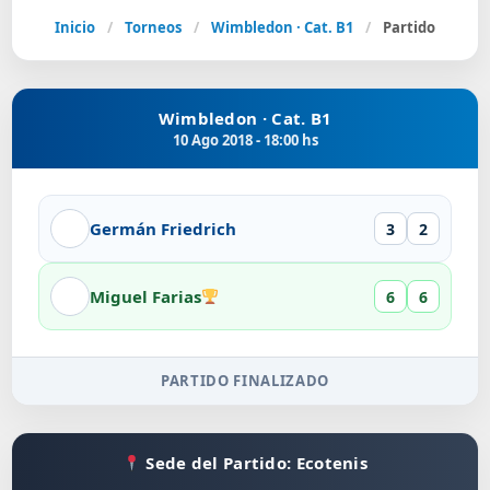
Inicio
/
Torneos
/
Wimbledon · Cat. B1
/
Partido
Wimbledon · Cat. B1
10 Ago 2018 - 18:00 hs
Germán Friedrich
3
2
Miguel Farias
6
6
PARTIDO FINALIZADO
Sede del Partido: Ecotenis