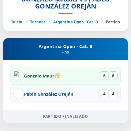
GONZÁLEZ OREJÁN
Inicio
/
Torneos
/
Argentina Open · Cat. B
/
Partido
Argentina Open · Cat. B
- hs
Gonzalo Mauri
6
6
Pablo González Oreján
4
4
PARTIDO FINALIZADO