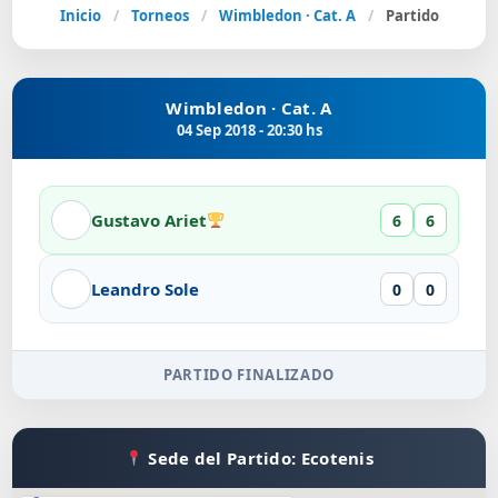
Inicio
/
Torneos
/
Wimbledon · Cat. A
/
Partido
Wimbledon · Cat. A
04 Sep 2018 - 20:30 hs
Gustavo Ariet
6
6
Leandro Sole
0
0
PARTIDO FINALIZADO
Sede del Partido: Ecotenis