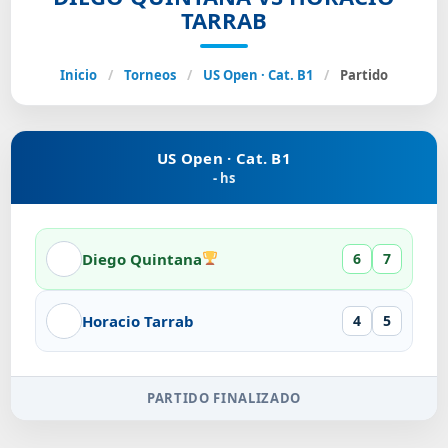
TARRAB
Inicio
/
Torneos
/
US Open · Cat. B1
/
Partido
US Open · Cat. B1
- hs
Diego Quintana
6
7
Horacio Tarrab
4
5
PARTIDO FINALIZADO