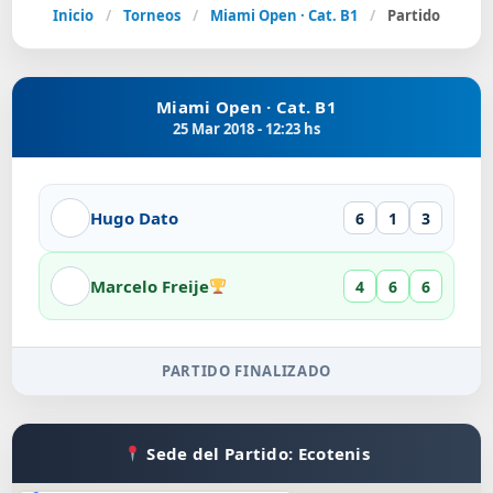
Inicio
/
Torneos
/
Miami Open · Cat. B1
/
Partido
Miami Open · Cat. B1
25 Mar 2018 - 12:23 hs
Hugo Dato
6
1
3
Marcelo Freije
4
6
6
PARTIDO FINALIZADO
Sede del Partido: Ecotenis