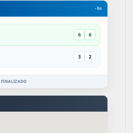
- hs
6
6
3
2
 FINALIZADO