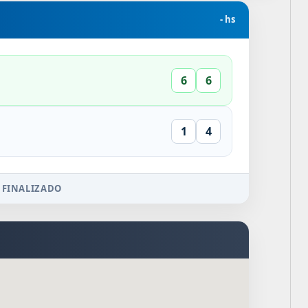
- hs
6
6
1
4
 FINALIZADO