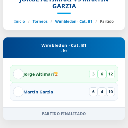
GARZIA
Inicio
/
Torneos
/
Wimbledon · Cat. B1
/
Partido
Wimbledon · Cat. B1
- hs
Jorge Altimari
3
6
12
Martín Garzia
6
4
10
PARTIDO FINALIZADO