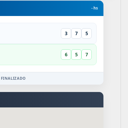
- hs
3
7
5
6
5
7
 FINALIZADO