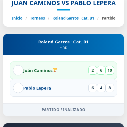
JUÁN CAMINOS VS PABLO LEPERA
Inicio
/
Torneos
/
Roland Garros · Cat. B1
/
Partido
Roland Garros · Cat. B1
- hs
Juán Caminos
2
6
10
Pablo Lepera
6
4
8
PARTIDO FINALIZADO