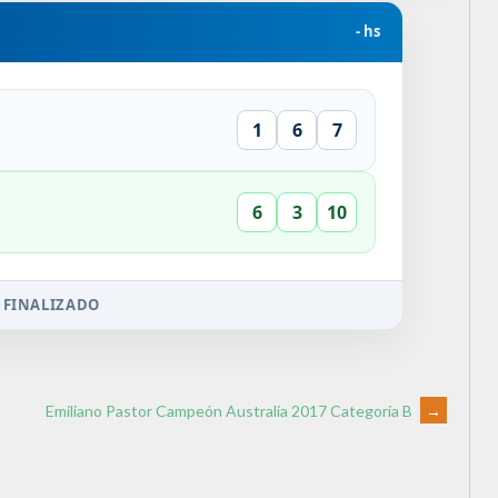
- hs
1
6
7
6
3
10
 FINALIZADO
Emiliano Pastor Campeón Australia 2017 Categoría B
→