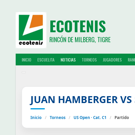
ECOTENIS
RINCÓN DE MILBERG, TIGRE
INICIO
ESCUELITA
NOTICIAS
TORNEOS
JUGADORES
RAN
JUAN HAMBERGER VS 
Inicio
/
Torneos
/
US Open · Cat. C1
/
Partido