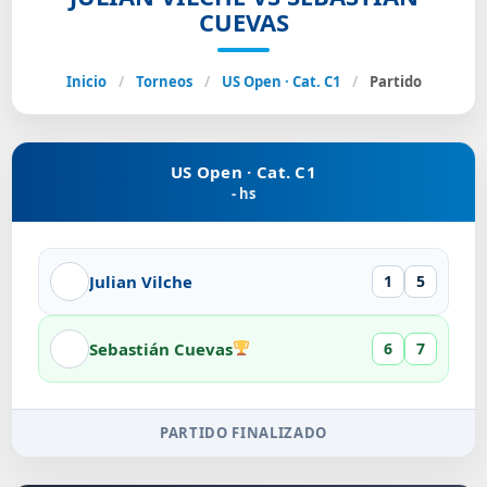
CUEVAS
Inicio
/
Torneos
/
US Open · Cat. C1
/
Partido
US Open · Cat. C1
- hs
Julian Vilche
1
5
Sebastián Cuevas
6
7
PARTIDO FINALIZADO