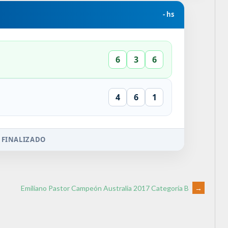
- hs
6
3
6
4
6
1
 FINALIZADO
Emiliano Pastor Campeón Australia 2017 Categoría B
→