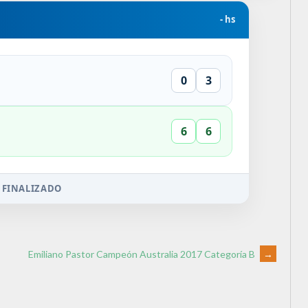
- hs
0
3
6
6
 FINALIZADO
Emiliano Pastor Campeón Australia 2017 Categoría B
→