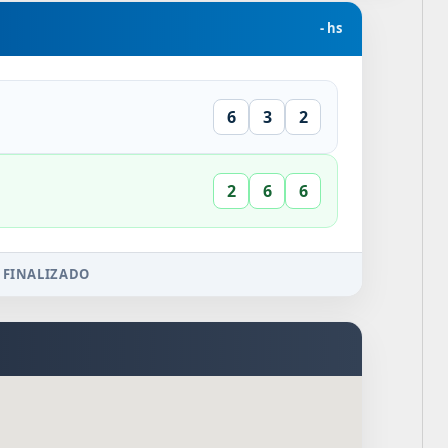
- hs
6
3
2
2
6
6
 FINALIZADO