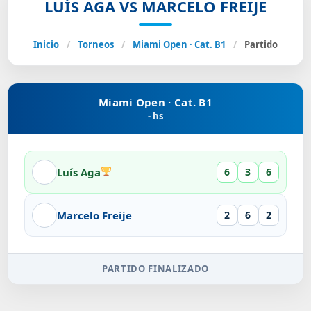
LUÍS AGA VS MARCELO FREIJE
Inicio
/
Torneos
/
Miami Open · Cat. B1
/
Partido
Miami Open · Cat. B1
- hs
Luís Aga
6
3
6
Marcelo Freije
2
6
2
PARTIDO FINALIZADO