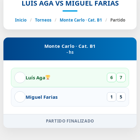
LUÍS AGA VS MIGUEL FARIAS
Inicio
/
Torneos
/
Monte Carlo · Cat. B1
/
Partido
Monte Carlo · Cat. B1
- hs
Luís Aga
6
7
Miguel Farias
1
5
PARTIDO FINALIZADO