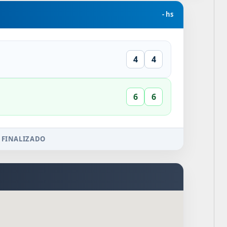
- hs
4
4
6
6
 FINALIZADO