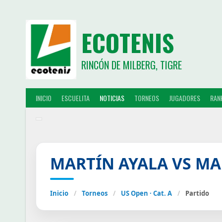
ECOTENIS
RINCÓN DE MILBERG, TIGRE
INICIO
ESCUELITA
NOTICIAS
TORNEOS
JUGADORES
RAN
MARTÍN AYALA VS MA
Inicio
/
Torneos
/
US Open · Cat. A
/
Partido