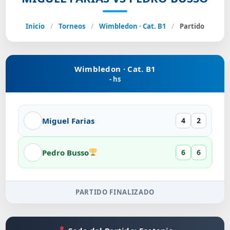
Inicio
/
Torneos
/
Wimbledon · Cat. B1
/
Partido
Wimbledon · Cat. B1
- hs
Miguel Farias
4
2
Pedro Busso
6
6
PARTIDO FINALIZADO