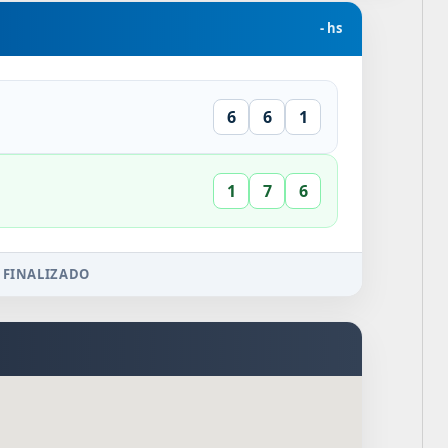
- hs
6
6
1
1
7
6
 FINALIZADO