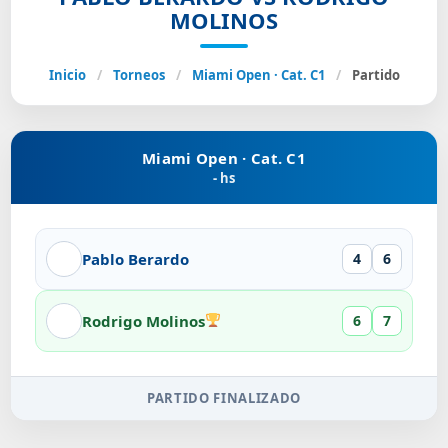
MOLINOS
Inicio
/
Torneos
/
Miami Open · Cat. C1
/
Partido
Miami Open · Cat. C1
- hs
Pablo Berardo
4
6
Rodrigo Molinos
6
7
PARTIDO FINALIZADO