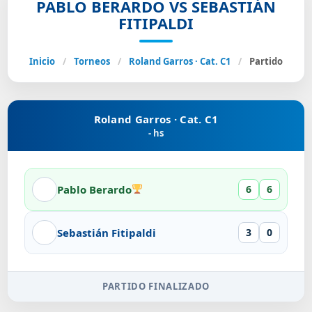
PABLO BERARDO VS SEBASTIÁN
FITIPALDI
Inicio
/
Torneos
/
Roland Garros · Cat. C1
/
Partido
Roland Garros · Cat. C1
- hs
Pablo Berardo
6
6
Sebastián Fitipaldi
3
0
PARTIDO FINALIZADO