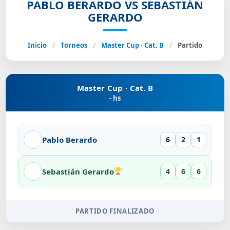
PABLO BERARDO VS SEBASTIÁN
GERARDO
Inicio
/
Torneos
/
Master Cup · Cat. B
/
Partido
Master Cup · Cat. B
- hs
Pablo Berardo
6
2
1
Sebastián Gerardo
4
6
6
PARTIDO FINALIZADO