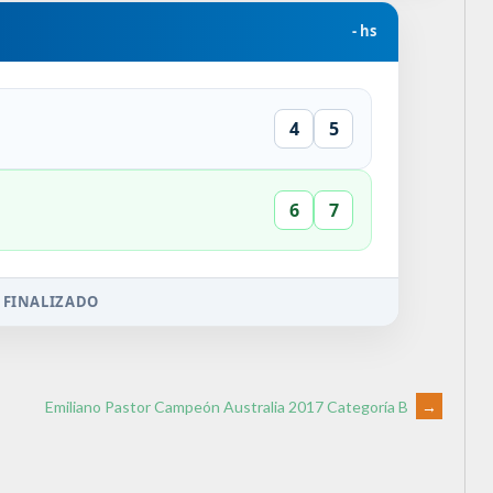
- hs
4
5
6
7
 FINALIZADO
Emiliano Pastor Campeón Australia 2017 Categoría B
→