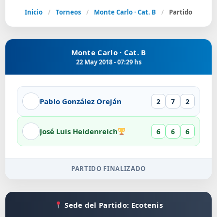
Inicio
/
Torneos
/
Monte Carlo · Cat. B
/
Partido
Monte Carlo · Cat. B
22 May 2018 - 07:29 hs
Pablo González Oreján
2
7
2
José Luis Heidenreich
6
6
6
PARTIDO FINALIZADO
Sede del Partido: Ecotenis