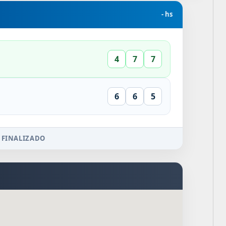
- hs
4
7
7
6
6
5
 FINALIZADO